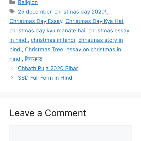
Categories
Religion
Tags
25 december
,
christmas day 2020\
,
Christmas Day Essay
,
Christmas Day Kya Hai
,
christmas day kyu manate hai
,
christmas essay
in hindi
,
christmas in hindi
,
christmas story in
hindi
,
Christmas Tree
,
essay on christmas in
hindi
,
क्रिसमस
Chhath Puja 2020 Bihar
SSD Full Form In Hindi
Leave a Comment
Comment